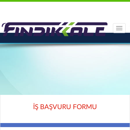
Navig
aç/kap
İŞ BAŞVURU FORMU